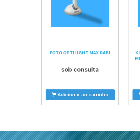
CICLONE 1HP
FOTO OPTILIGHT MAX DABI
K
BERTURA DABI
M
ulta
sob consulta
 carrinho
Adicionar ao carrinho