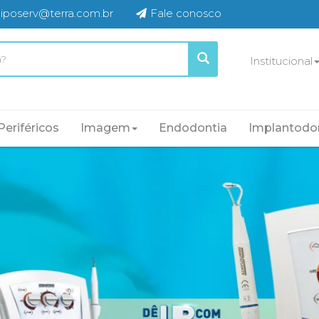
iposerv@terra.com.br
Fale conosco
Institucional
Periféricos
Imagem
Endodontia
Implantodo