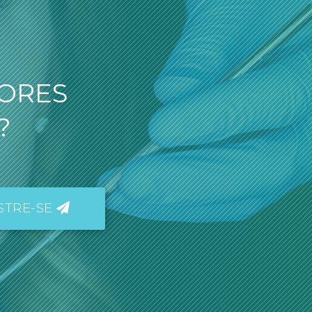
HORES
?
STRE-SE