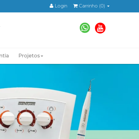
Login
Carrinho
(0)
ntia
Projetos