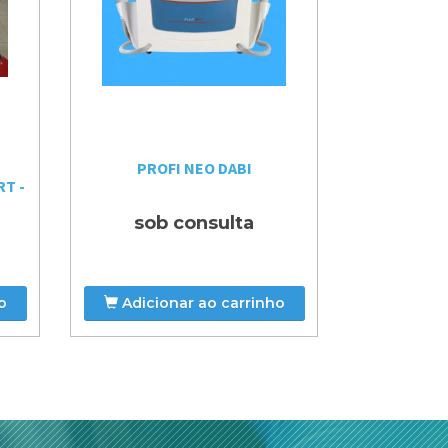
PROFI NEO DABI
RX EAGLE 
T -
sob consulta
sob
o
Adicionar ao carrinho
Adicio