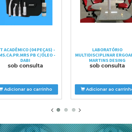
IT ACADÊMICO (04 PEÇAS) -
LABORATÓRIO
MS.CA.PR.MRS PB C/ÓLEO -
MULTIDISCIPLINAR ERGOAR
DABI
MARTINS DESING
sob consulta
sob consulta
Adicionar ao carrinho
Adicionar ao carrinh