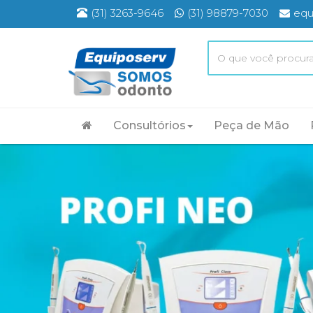
(31) 3263-9646
(31) 98879-7030
equ
Consultórios
Peça de Mão