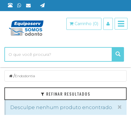
Filtrar
Togg
Carrinho (0)
navi
Categorias
Consultórios
Mochos
/
Endodontia
Peças
de
mão
REFINAR RESULTADOS
Periféricos
×
Desculpe nenhum produto encontrado.
Imagem
Intra
Oral