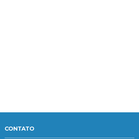
Imagem
Extra
Oral
Implantodontia
Laboratório
Multidisciplinar
CONTATO