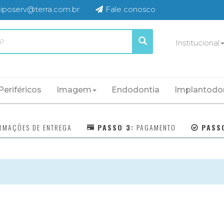
iposerv@terra.com.br
Fale conosco
Institucional
Periféricos
Imagem
Endodontia
Implantodo
RMAÇÕES DE ENTREGA
PASSO 3:
PAGAMENTO
PASS