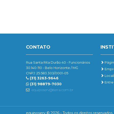
CONTATO
INST
Rua Santa Rita Durão 40 - Funcionários
Página
30.140-110 - Belo Horizonte / MG
Empr
CNPJ: 25.583.303/0001-05
Local
(31) 3263-9646
Entre
(31) 98879-7030
equiposerv@terra.com.br
equiposerv © 2026 - Todos os direitos reservados