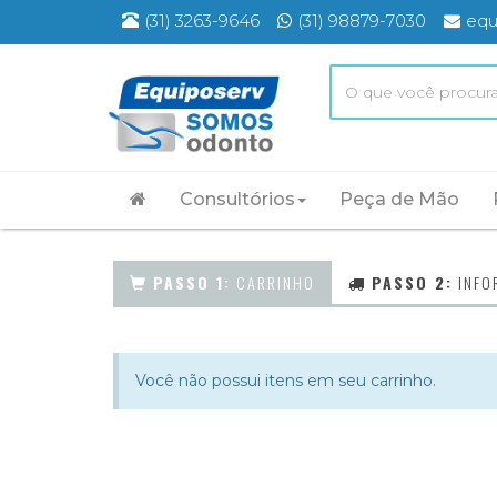
(31) 3263-9646
(31) 98879-7030
equ
Consultórios
Peça de Mão
PASSO 1:
CARRINHO
PASSO 2:
INFO
Você não possui itens em seu carrinho.