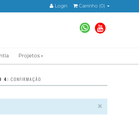
Login
Carrinho
(0)
ntia
Projetos
O 4:
CONFIRMAÇÃO
×