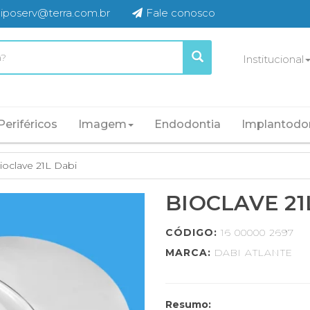
iposerv@terra.com.br
Fale conosco
Institucional
Periféricos
Imagem
Endodontia
Implantodo
ioclave 21L Dabi
BIOCLAVE 21
CÓDIGO:
16 00000 2697
MARCA:
DABI ATLANTE
Resumo: