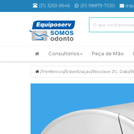
(31) 3263-9646
(31) 98879-7030
equ
Consultórios
Peça de Mão
/
Periféricos
/
Esterilização
/
Bioclave 21L Dabi
/
B