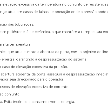
de elevação excessiva da temperatura no conjunto de resistências
rança: atua em casos de falhas de operação onde a pressão pode 
trução das tubulações.
da com poliéster e lã de cerâmica, o que mantém a temperatura ext
a alta temperatura.
nica que atua durante a abertura da porta, com o objetivo de lib
e energia, garantindo a despressurização do sistema.
no caso de elevação excessiva da pressão.
 abertura acidental da porta: assegura a despressurização imedia
por seja direcionado para o operador.
a riscos de elevação excessiva de corrente.
 ao conjunto.
gura. Evita incêndio e consome menos energia.