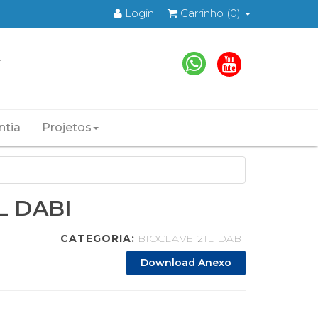
Login
Carrinho
(0)
ntia
Projetos
L DABI
CATEGORIA:
BIOCLAVE 21L DABI
Download Anexo