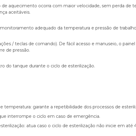
clo de aquecimento ocorra com maior velocidade, sem perda de 
nça aceitáveis.
onitoramento adequado da temperatura e pressão de trabalho, d
rações / teclas de comando). De fácil acesso e manuseio, o pain
vre de pressão.
 do tanque durante o ciclo de esterilização.
 temperatura: garante a repetibilidade dos processos de esterili
 que interrompe o ciclo em caso de emergência.
sterilização: atua caso o ciclo de esterilização não inicie em até