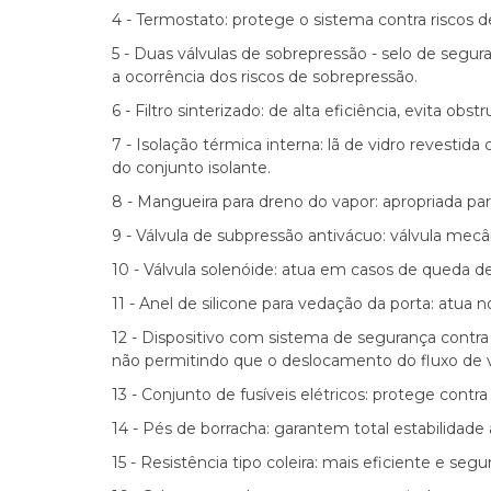
4 - Termostato: protege o sistema contra riscos 
5 - Duas válvulas de sobrepressão - selo de segu
a ocorrência dos riscos de sobrepressão.
6 - Filtro sinterizado: de alta eficiência, evita obs
7 - Isolação térmica interna: lã de vidro revesti
do conjunto isolante.
8 - Mangueira para dreno do vapor: apropriada par
9 - Válvula de subpressão antivácuo: válvula mecâ
10 - Válvula solenóide: atua em casos de queda d
11 - Anel de silicone para vedação da porta: atua 
12 - Dispositivo com sistema de segurança contra
não permitindo que o deslocamento do fluxo de va
13 - Conjunto de fusíveis elétricos: protege contr
14 - Pés de borracha: garantem total estabilidade
15 - Resistência tipo coleira: mais eficiente e se