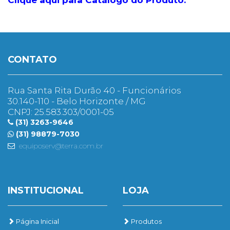
CONTATO
Rua Santa Rita Durão 40 - Funcionários
30.140-110 - Belo Horizonte / MG
CNPJ: 25.583.303/0001-05
(31) 3263-9646
(31) 98879-7030
equiposerv@terra.com.br
INSTITUCIONAL
LOJA
Página Inicial
Produtos