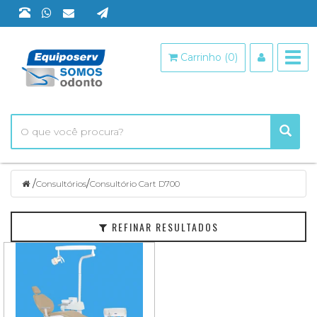
Filtrar
Togg
Carrinho (0)
navi
Consultórios
Marcas
Faixa
de
Preço
/
/
Consultórios
Consultório Cart D700
REFINAR RESULTADOS