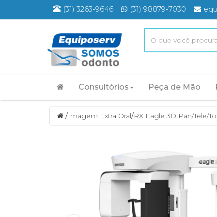
(31) 3263-9646
(31) 98879-7030
equ
Consultórios
Peça de Mão
/
Imagem Extra Oral
/
RX Eagle 3D Pan/Tele/T