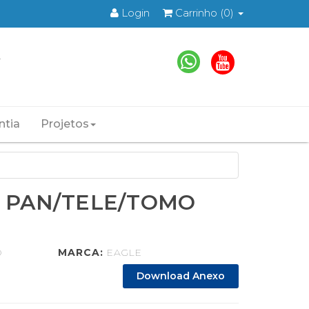
Login
Carrinho
(0)
ntia
Projetos
D PAN/TELE/TOMO
D
MARCA:
EAGLE
Download Anexo